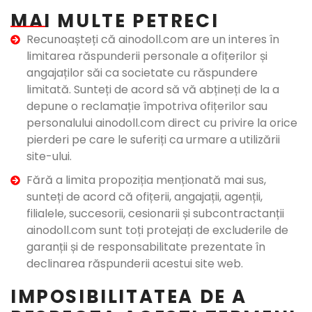
MAI MULTE PETRECI
Recunoașteți că ainodoll.com are un interes în
limitarea răspunderii personale a ofițerilor și
angajaților săi ca societate cu răspundere
limitată. Sunteți de acord să vă abțineți de la a
depune o reclamație împotriva ofițerilor sau
personalului ainodoll.com direct cu privire la orice
pierderi pe care le suferiți ca urmare a utilizării
site-ului.
Fără a limita propoziția menționată mai sus,
sunteți de acord că ofițerii, angajații, agenții,
filialele, succesorii, cesionarii și subcontractanții
ainodoll.com sunt toți protejați de excluderile de
garanții și de responsabilitate prezentate în
declinarea răspunderii acestui site web.
IMPOSIBILITATEA DE A