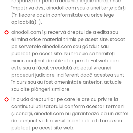
răspunzător pentru acțiunile legale întreprinse
împotriva dvs., ainodoll.com sau a unei terțe părți
(în fiecare caz în conformitate cu orice lege
aplicabilă). ).
ainodoll.com își rezervă dreptul de a edita sau
elimina orice material trimis pe acest site, stocat
pe serverele ainodoll.com sau găzduit sau
publicat pe acest site. Nu trebuie să trimiteți
niciun conținut de utilizator pe site-ul web care
este sau a făcut vreodată obiectul vreunei
proceduri judiciare, indiferent dacă acestea sunt
în curs sau au fost amenințate anterior, actuale
sau alte plângeri similare.
În ciuda drepturilor pe care le are cu privire la
conținutul utilizatorului conform acestor termeni
și condiții, ainodoll.com nu garantează că un astfel
de conținut va fi revizuit înainte de a fi trimis sau
publicat pe acest site web.