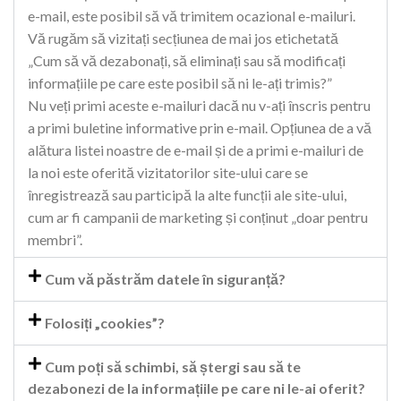
e-mail, este posibil să vă trimitem ocazional e-mailuri.
Vă rugăm să vizitați secțiunea de mai jos etichetată
„Cum să vă dezabonați, să eliminați sau să modificați
informațiile pe care este posibil să ni le-ați trimis?”
Nu veți primi aceste e-mailuri dacă nu v-ați înscris pentru
a primi buletine informative prin e-mail. Opțiunea de a vă
alătura listei noastre de e-mail și de a primi e-mailuri de
la noi este oferită vizitatorilor site-ului care se
înregistrează sau participă la alte funcții ale site-ului,
cum ar fi campanii de marketing și conținut „doar pentru
membri”.
Cum vă păstrăm datele în siguranță?
Folosiți „cookies”?
Cum poți să schimbi, să ștergi sau să te
dezabonezi de la informațiile pe care ni le-ai oferit?