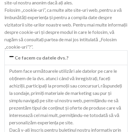
site-ul nostru anonim dacă ați ales.
Folosim „cookie-uri”, ca multe alte site-uri web, pentru a vă
îmbunătăți experiența și pentru a compila date despre
vizitatorii site-urilor noastre web. Pentru mai multe informații
despre cookie-uri și despre modul în care le folosim, vă
rugăm să consultați partea de mai jos intitulată „Folosim
„cookie-uri”?”.
Ce facem cu datele dvs.?
Putem face următoarele utilizări ale datelor pe care le
obținem de la dvs. atunci când vă înregistrați, faceți
achiziții, participați la promoții sau concursuri, răspundeți
la sondaje, primiți materiale de marketing sau pur și
simplu navigați pe site-ul nostru web, permițându-ne să
prezentăm tipul de conținut și oferte de produse care vă
interesează cel mai mult, permițându-ne totodată să vă
personalizăm experiența pe site.
Dacă v-ați înscris pentru buletinul nostru informativ prin