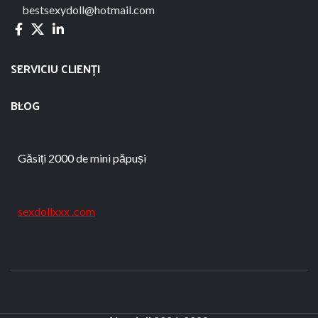
bestsexydoll@hotmail.com
SERVICIU CLIENȚI
BLOG
Găsiți 2000 de mini păpuși
sexdollxxx .com