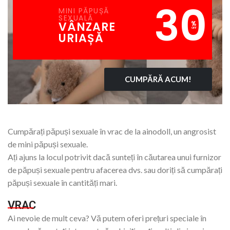
30
MINI PĂPUȘĂ
SEXUALĂ
VÂNZARE
%
OFF
URIAȘĂ
CUMPĂRĂ ACUM!
Cumpărați păpuși sexuale în vrac de la ainodoll, un angrosist
de mini păpuși sexuale.
Ați ajuns la locul potrivit dacă sunteți în căutarea unui furnizor
de păpuși sexuale pentru afacerea dvs. sau doriți să cumpărați
păpuși sexuale în cantități mari.
VRAC
Ai nevoie de mult ceva? Vă putem oferi prețuri speciale în