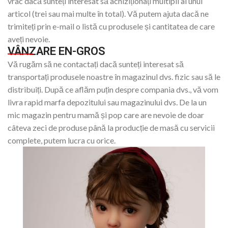
vrac dacă sunteți interesat să achiziționați multipli ai unui
articol (trei sau mai multe în total). Vă putem ajuta dacă ne
trimiteți prin e-mail o listă cu produsele și cantitatea de care
aveți nevoie.
VÂNZARE EN-GROS
Vă rugăm să ne contactați dacă sunteți interesat să
transportați produsele noastre în magazinul dvs. fizic sau să le
distribuiți. După ce aflăm puțin despre compania dvs., vă vom
livra rapid marfa depozitului sau magazinului dvs. De la un
mic magazin pentru mamă și pop care are nevoie de doar
câteva zeci de produse până la producție de masă cu servicii
complete, putem lucra cu orice.